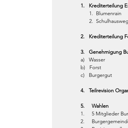
1.   Krediterteilung 
      1.  Blumenrain
      2.  Schulhausw
2.   Krediterteilung
3.   Genehmigung B
a)   Wasser
b)   Forst
c)   Burgergut
4.   Teilrevision Org
5.     Wahlen
1.     5 Mitglieder Bu
2.     Burgergemeind