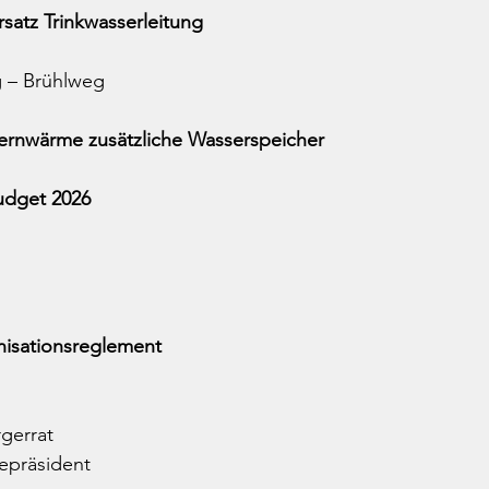
Ersatz Trinkwasserleitung
eg – Brühlweg
 Fernwärme zusätzliche Wasserspeicher
udget 2026
anisationsreglement
rgerrat
epräsident