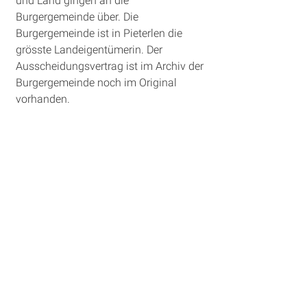
und Land gingen an die
Burgergemeinde über. Die
Burgergemeinde ist in Pieterlen die
grösste Landeigentümerin. Der
Ausscheidungsvertrag ist im Archiv der
Burgergemeinde noch im Original
vorhanden.
Adresse
Burgergemeinde Pieterlen
Moosgasse 30 C
2542 Pieterlen
T
+41 32 377 24 53
info@bg-pieterlen.ch
www.bg-pieterlen.ch