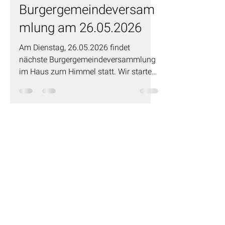
Burgergemeindeversam
mlung am 26.05.2026
Am Dienstag, 26.05.2026 findet
nächste Burgergemeindeversammlung
im Haus zum Himmel statt. Wir starten
um 19.30 Uhr. Der Burgerrat freut sich
auf zahlreiche Teilnehmer.
Adresse
Burgergemeinde Pieterlen
Moosgasse 30 C
2542 Pieterlen
T
+41 32 377 24 53
info@bg-pieterlen.ch